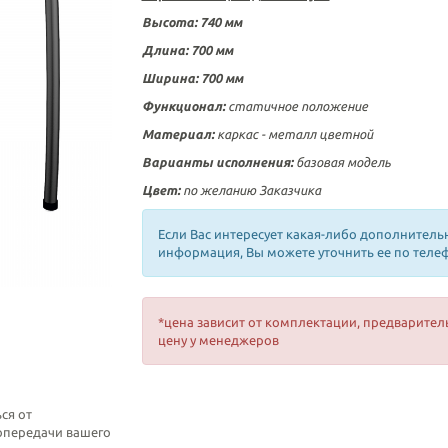
Высота: 740 мм
Длина:
700 мм
Ширина:
700 мм
Функционал:
статичное положение
Материал:
каркас - металл цветной
Варианты исполнения:
базовая модель
Цвет:
по желанию Заказчика
Если Вас интересует какая-либо дополнитель
информация, Вы можете уточнить ее по теле
*цена зависит от комплектации, предварител
цену у менеджеров
ся от
топередачи вашего