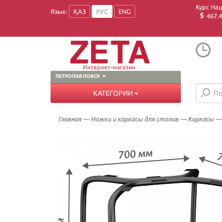
Курс На
Язык:
ҚАЗ
РУС
ENG
467.4
Интернет-магазин
ПЕТРОПАВЛОВСК
КАТЕГОРИИ
Главная
—
Ножки и каркасы для столов
—
Каркасы