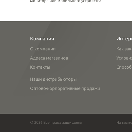
монитора или мобильного устройства
Компания
Интер
О компании
Как зак
Адреса магазинов
Услови
Контакты
Способ
Наши дистрибьюторы
Оптово-корпоративные продажи
© 2026 Все права защищены
На моме