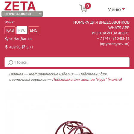
0
Меню
Язык:
НОМЕРА ДЛЯ ВИДЕОЗВОНКОВ
WHATS APP
ҚАЗ
РУС
ENG
И ОНЛАЙН ЗАЯВОК:
+ 7 (747) 510-83-16
Курс Нацбанка
(круглосуточно)
469.93
5.71
Главная
—
Металлические изделия
—
Подставки для
цветочных горшков
—
Подставка для цветов "Круг" (малый)