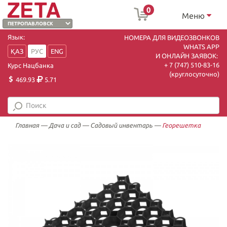
0
Меню
Язык:
НОМЕРА ДЛЯ ВИДЕОЗВОНКОВ
WHATS APP
ҚАЗ
РУС
ENG
И ОНЛАЙН ЗАЯВОК:
+ 7 (747) 510-83-16
Курс Нацбанка
(круглосуточно)
469.93
5.71
Главная
—
Дача и сад
—
Садовый инвентарь
—
Георешетка