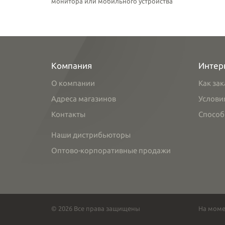
монитора или мобильного устройства
Компания
Интер
О компании
Как зак
Адреса магазинов
Услови
Контакты
Способ
Наши дистрибьюторы
Оптово-корпоративные продажи
© 2026 Все права защищены
На моме