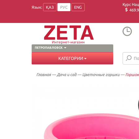
Курс На
Язык:
ҚАЗ
РУС
ENG
469.9
Интернет-магазин
ПЕТРОПАВЛОВСК
КАТЕГОРИИ
Главная
—
Дача и сад
—
Цветочные горшки
—
Горшок