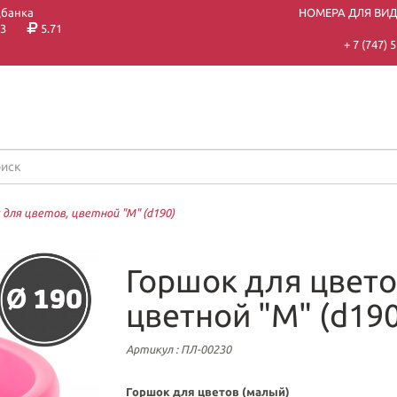
цбанка
НОМЕРА ДЛЯ ВИ
3
5.71
+ 7 (747)
 для цветов, цветной "М" (d190)
Горшок для цвето
цветной "М" (d190
Артикул
: ПЛ-00230
Горшок для цветов (малый)