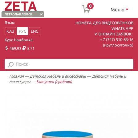
0
Меню
Язык:
НОМЕРА ДЛЯ ВИДЕОЗВОНКОВ
WHATS APP
ҚАЗ
РУС
ENG
И ОНЛАЙН ЗАЯВОК:
+ 7 (747) 510-83-16
Курс Нацбанка
(круглосуточно)
469.93
5.71
Главная
—
Детская мебель и аксессуары
—
Детская мебель и
аксессуары
—
Катушка (средняя)