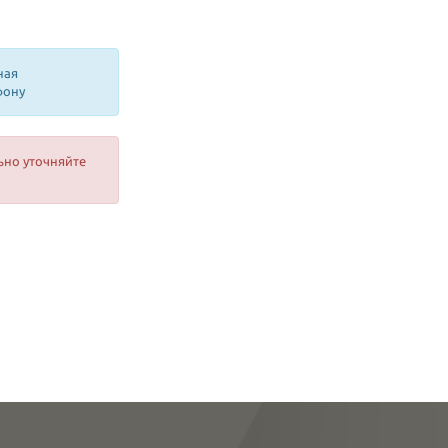
ная
фону
ьно уточняйте