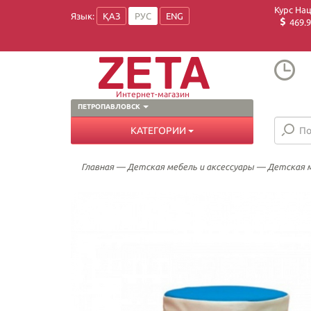
Курс На
Язык:
ҚАЗ
РУС
ENG
469.9
Интернет-магазин
ПЕТРОПАВЛОВСК
КАТЕГОРИИ
Главная
—
Детская мебель и аксессуары
—
Детская м