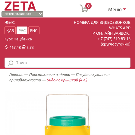
0
Меню
Язык:
НОМЕРА ДЛЯ ВИДЕОЗВОНКОВ
WHATS APP
ҚАЗ
РУС
ENG
И ОНЛАЙН ЗАЯВОК:
+ 7 (747) 510-83-16
Курс Нацбанка
(круглосуточно)
467.48
5.73
Главная
—
Пластиковые изделия
—
Посуда и кухонные
принадлежности
—
Бидон с крышкой (4 л.)