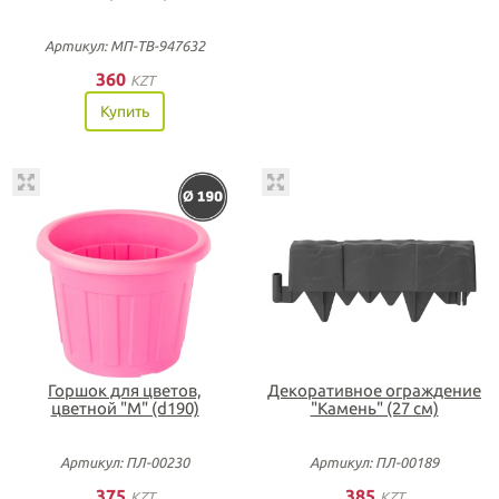
Артикул: МП-ТВ-947632
360
KZT
Купить
Горшок для цветов,
Декоративное ограждение
цветной "М" (d190)
"Камень" (27 см)
Артикул: ПЛ-00230
Артикул: ПЛ-00189
375
385
KZT
KZT