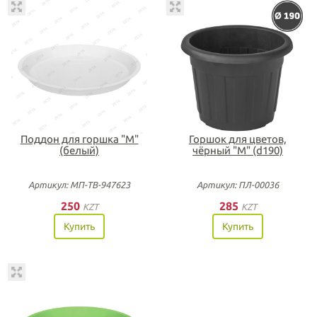
Поддон для горшка "М"
Горшок для цветов,
(белый)
чёрный "М" (d190)
Артикул: МП-ТВ-947623
Артикул: ПЛ-00036
250
285
KZT
KZT
Купить
Купить