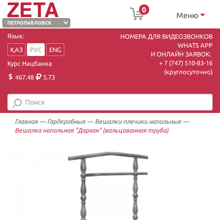
0
Меню
Язык:
НОМЕРА ДЛЯ ВИДЕОЗВОНКОВ
WHATS APP
ҚАЗ
РУС
ENG
И ОНЛАЙН ЗАЯВОК:
+ 7 (747) 510-83-16
Курс Нацбанка
(круглосуточно)
467.48
5.73
Главная
—
Гардеробные
—
Вешалки-плечики напольные
—
Вешалка напольная "Дархан" (вальцованная труба)