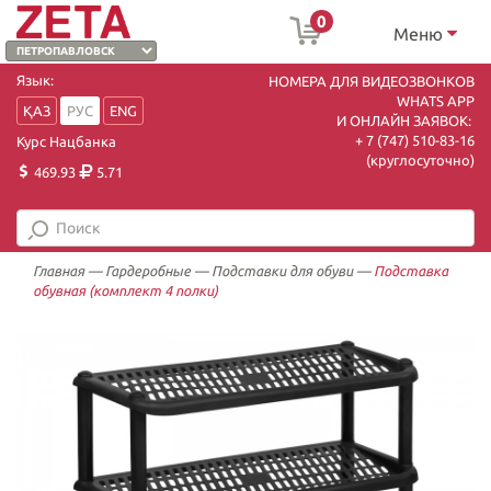
0
Меню
Язык:
НОМЕРА ДЛЯ ВИДЕОЗВОНКОВ
WHATS APP
ҚАЗ
РУС
ENG
И ОНЛАЙН ЗАЯВОК:
+ 7 (747) 510-83-16
Курс Нацбанка
(круглосуточно)
469.93
5.71
Главная
—
Гардеробные
—
Подставки для обуви
—
Подставка
обувная (комплект 4 полки)