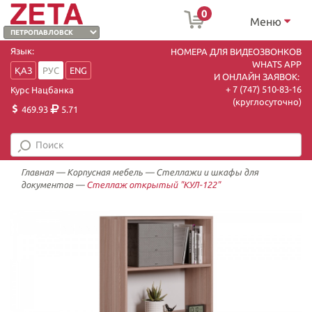
0
Меню
Язык:
НОМЕРА ДЛЯ ВИДЕОЗВОНКОВ
WHATS APP
ҚАЗ
РУС
ENG
И ОНЛАЙН ЗАЯВОК:
+ 7 (747) 510-83-16
Курс Нацбанка
(круглосуточно)
469.93
5.71
Главная
—
Корпусная мебель
—
Стеллажи и шкафы для
документов
—
Стеллаж открытый "КУЛ-122"