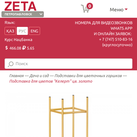
0
Меню
Язык:
НОМЕРА ДЛЯ ВИДЕОЗВОНКОВ
WHATS APP
ҚАЗ
РУС
ENG
И ОНЛАЙН ЗАЯВОК:
+ 7 (747) 510-83-16
Курс Нацбанка
(круглосуточно)
466.08
5.65
Главная
—
Дача и сад
—
Подставки для цветочных горшков
—
Подставка для цветов "Келерт" цв. золото