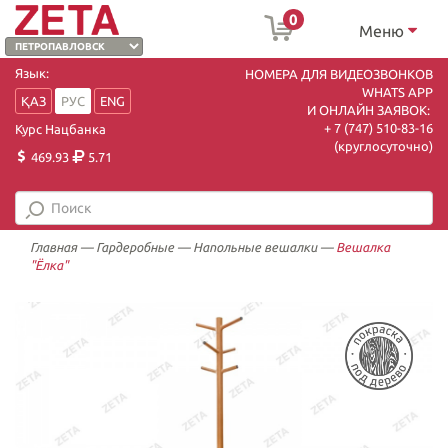
0
Меню
Язык:
НОМЕРА ДЛЯ ВИДЕОЗВОНКОВ
WHATS APP
ҚАЗ
РУС
ENG
И ОНЛАЙН ЗАЯВОК:
+ 7 (747) 510-83-16
Курс Нацбанка
(круглосуточно)
469.93
5.71
Главная
—
Гардеробные
—
Напольные вешалки
—
Вешалка
"Ёлка"