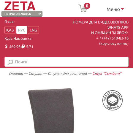
0
Меню
Язык:
НОМЕРА ДЛЯ ВИДЕОЗВОНКОВ
WHATS APP
ҚАЗ
РУС
ENG
И ОНЛАЙН ЗАЯВОК:
+ 7 (747) 510-83-16
Курс Нацбанка
(круглосуточно)
469.93
5.71
Главная
—
Стулья
—
Стулья для гостиной
—
Стул "Сымбат"