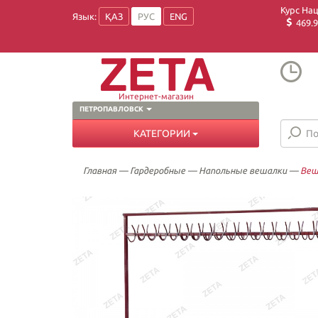
Курс На
Язык:
ҚАЗ
РУС
ENG
469.9
Интернет-магазин
ПЕТРОПАВЛОВСК
КАТЕГОРИИ
Главная
—
Гардеробные
—
Напольные вешалки
—
Веш