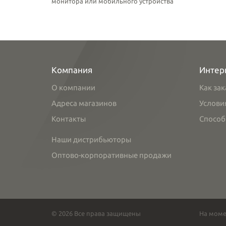
монитора или мобильного устройства
Компания
Интер
О компании
Как зак
Адреса магазинов
Услови
Контакты
Способ
Наши дистрибьюторы
Оптово-корпоративные продажи
© 2026 Все права защищены
На моме