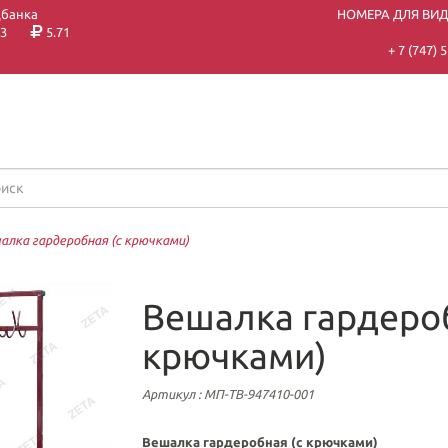
цбанка
НОМЕРА ДЛЯ ВИ
3
5.71
+ 7 (747)
алка гардеробная (с крючками)
Вешалка гардероб
крючками)
Артикул
: МП-ТВ-947410-001
Вешалка гардеробная (с крючками)