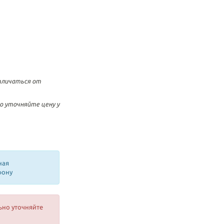
тличаться от
о уточняйте цену у
ная
фону
ьно уточняйте