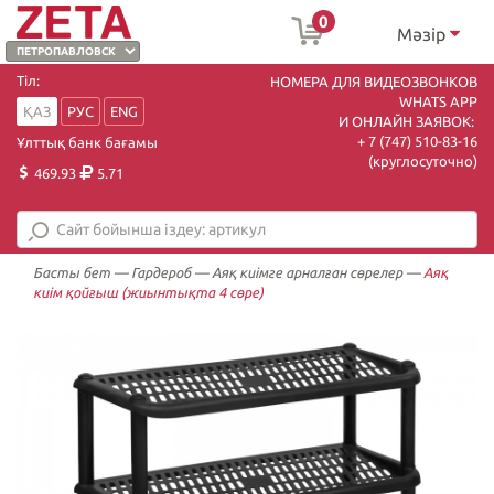
0
Мәзір
Тіл:
НОМЕРА ДЛЯ ВИДЕОЗВОНКОВ
WHATS APP
ҚАЗ
РУС
ENG
И ОНЛАЙН ЗАЯВОК:
+ 7 (747) 510-83-16
Ұлттық банк бағамы
(круглосуточно)
469.93
5.71
Басты бет
—
Гардероб
—
Аяқ киімге арналған сөрелер
—
Аяқ
киім қойғыш (жиынтықта 4 сөре)