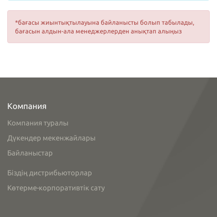
*бағасы жиынтықтылауына байланысты болып табылады,
бағасын алдын-ала менеджерлерден анықтап алыңыз
Компания
Компания туралы
Дүкендер мекенжайлары
Байланыстар
Біздің дистрибьюторлар
Көтерме-корпоративтік сату