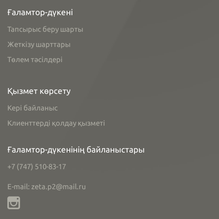
Ғаламтор-дүкені
Тапсырыс беру шарты
Жеткізу шарттары
Төлем тәсілдері
Қызмет көрсету
Кері байланыс
Клиенттерді қолдау қызметі
Ғаламтор-дүкенінің байланыстары
+7 (747) 510-83-17
E-mail: zeta.p2@mail.ru