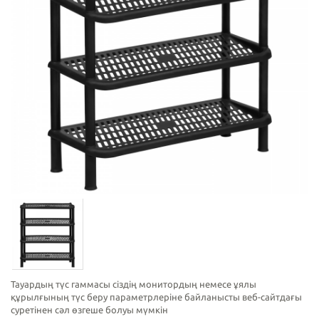
Тауардың түс гаммасы сіздің монитордың немесе ұялы
құрылғының түс беру параметрлеріне байланысты веб-сайтдағы
суретінен сәл өзгеше болуы мүмкін