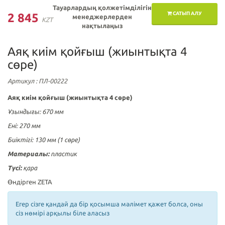
Тауарлардың қолжетімділігін
САТЫП АЛУ
2 845
менеджерлерден
KZT
нақтылаңыз
Аяқ киім қойғыш (жиынтықта 4
сөре)
Артикул
: ПЛ-00222
Аяқ киім қойғыш (жиынтықта 4 сөре)
Ұзындығы: 670 мм
Ені: 270 мм
Биіктігі: 130 мм (1 сөре)
Материалы:
пластик
Түсі:
қара
Өндірген ZETA
Егер сізге қандай да бір қосымша мәлімет қажет болса, оны
сіз нөмірі арқылы біле аласыз